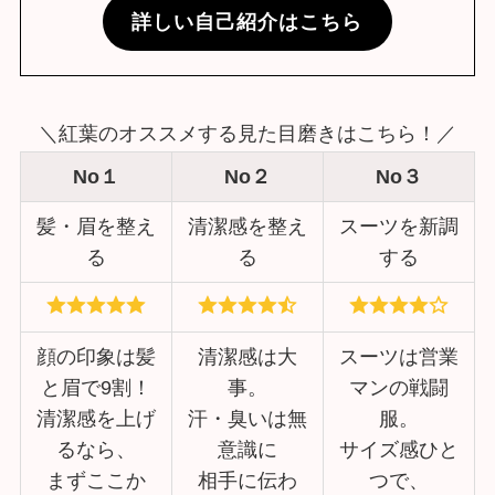
詳しい自己紹介はこちら
＼紅葉のオススメする見た目磨きはこちら！／
No１
No２
No３
髪・眉を整え
清潔感を整え
スーツを新調
る
る
する
顔の印象は髪
清潔感は大
スーツは営業
と眉で9割！
事。
マンの戦闘
清潔感を上げ
汗・臭いは無
服。
るなら、
意識に
サイズ感ひと
まずここか
相手に伝わ
つで、