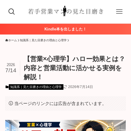
Kindle本を出しました！
ホーム
知識系｜見た目磨きの理由と心理学
【営業×心理学】ハロー効果とは？
2026
内容と営業活動に活かせる実例を
7/14
解説！
2026年7月14日
知識系｜見た目磨きの理由と心理学
当ページのリンクには広告が含まれています。