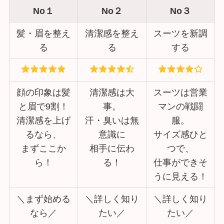
No１
No２
No３
髪・眉を整え
清潔感を整え
スーツを新調
る
る
する
顔の印象は髪
清潔感は大
スーツは営業
と眉で9割！
事。
マンの戦闘
清潔感を上げ
汗・臭いは無
服。
るなら、
意識に
サイズ感ひと
まずここか
相手に伝わ
つで、
ら！
る！
仕事ができそ
うに見える！
＼まず始める
＼詳しく知り
＼詳しく知り
なら／
たい／
たい／