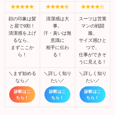
顔の印象は髪
清潔感は大
スーツは営業
と眉で9割！
事。
マンの戦闘
清潔感を上げ
汗・臭いは無
服。
るなら、
意識に
サイズ感ひと
まずここか
相手に伝わ
つで、
ら！
る！
仕事ができそ
うに見える！
＼まず始める
＼詳しく知り
＼詳しく知り
なら／
たい／
たい／
診断はこ
診断はこ
診断はこ
ちら！
ちら！
ちら！