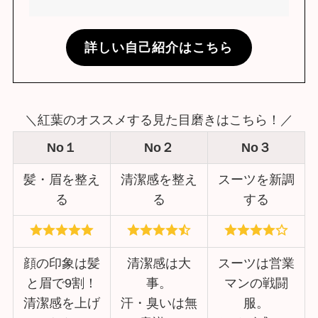
詳しい自己紹介はこちら
＼紅葉のオススメする見た目磨きはこちら！／
No１
No２
No３
髪・眉を整え
清潔感を整え
スーツを新調
る
る
する
顔の印象は髪
清潔感は大
スーツは営業
と眉で9割！
事。
マンの戦闘
清潔感を上げ
汗・臭いは無
服。