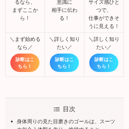
るなら、
意識に
サイズ感ひと
まずここか
相手に伝わ
つで、
ら！
る！
仕事ができそ
うに見える！
＼まず始める
＼詳しく知り
＼詳しく知り
なら／
たい／
たい／
診断はこ
診断はこ
診断はこ
ちら！
ちら！
ちら！
目次
身体周りの見た目磨きのゴールは、スーツ