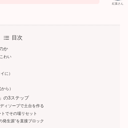
紅葉さん
目次
のか
番こわい
オイに）
代から）
」の3ステップ
るボディソープで土台を作る
ートでその場リセット
イの発生源”を直接ブロック