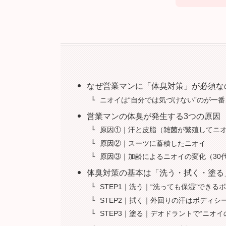
なぜ営業マンに「体臭対策」が必須な
ニオイは“自分では気づけない”のが一
営業マンの体臭が発生する3つの原因
原因①｜汗と皮脂（雑菌が繁殖してニ
原因②｜スーツに蓄積したニオイ
原因③｜加齢によるニオイの変化（30
体臭対策の基本は「洗う・拭く・塗る
STEP1｜洗う｜“洗っても保湿”でき
STEP2｜拭く｜外回りの汗はボディシ
STEP3｜塗る｜デオドラントで“ニオ