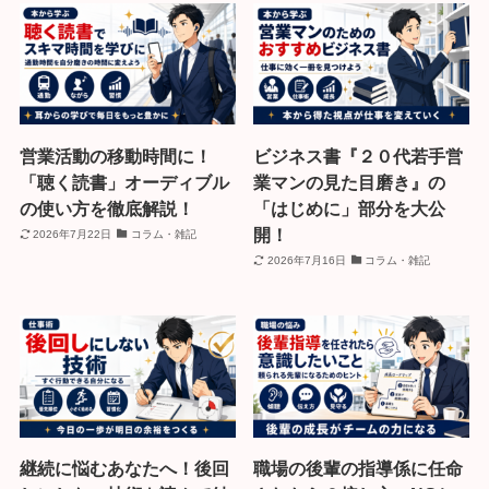
営業活動の移動時間に！
ビジネス書『２０代若手営
「聴く読書」オーディブル
業マンの見た目磨き』の
の使い方を徹底解説！
「はじめに」部分を大公
開！
2026年7月22日
コラム・雑記
2026年7月16日
コラム・雑記
継続に悩むあなたへ！後回
職場の後輩の指導係に任命