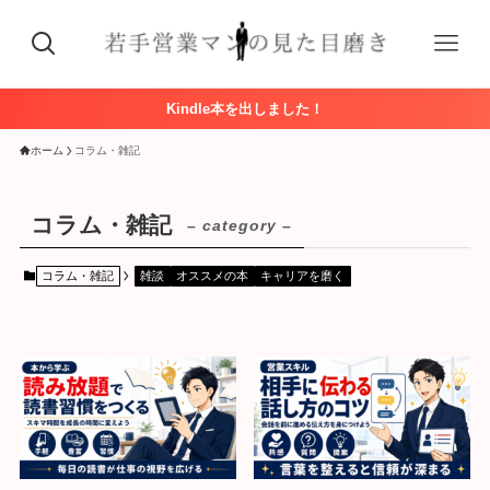
Kindle本を出しました！
ホーム
コラム・雑記
コラム・雑記
– category –
コラム・雑記
雑談
オススメの本
キャリアを磨く