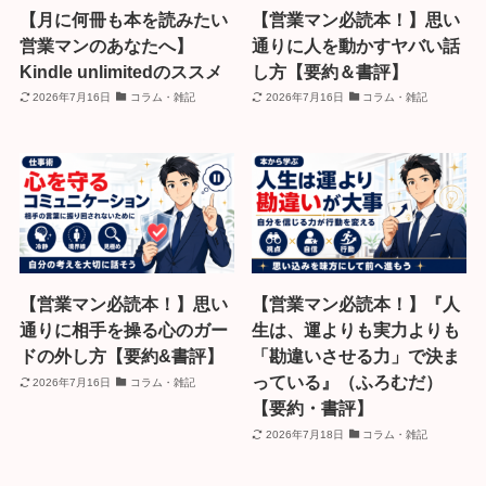
【月に何冊も本を読みたい
【営業マン必読本！】思い
営業マンのあなたへ】
通りに人を動かすヤバい話
Kindle unlimitedのススメ
し方【要約＆書評】
2026年7月16日
コラム・雑記
2026年7月16日
コラム・雑記
【営業マン必読本！】思い
【営業マン必読本！】『人
通りに相手を操る心のガー
生は、運よりも実力よりも
ドの外し方【要約&書評】
「勘違いさせる力」で決ま
っている』（ふろむだ）
2026年7月16日
コラム・雑記
【要約・書評】
2026年7月18日
コラム・雑記